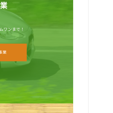
事業
ムワンまで！
事業