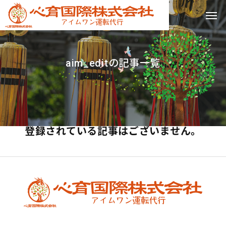
a
i
m
_
e
d
i
t
の
記
事
一
覧
登録されている記事はございません。